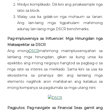
Medyo komplikado: Dili kini ang pinakasimple nga
ratio sa block.
Walay usa ka gidak-on nga mohaum sa tanan:
Ang lain-laing mga tigpahulam mahimong
adunay lain-laing mga DSCR benchmarks.
Pag-impluwensya sa Influencer: Mga Hinungdan nga
Makaapektar sa DSCR
Ang imong
DSCR
mahimong maimpluwensyahan sa
lainlaing mga hinungdan, gikan sa kung unsa ka
epektibo ang imong negosyo hangtod sa pagbag-o sa
mga rate sa interes sa merkado. Sama kini sa usa ka
ekosistema sa pinansya diin ang lainlaing mga
elemento naglihok aron mahibal-an ang katakus sa
imong kompanya sa pagdumala sa mga utang niini.
Pagputos: Pag-navigate sa Financial Seas gamit ang