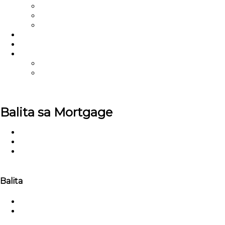
Mga video
Balita sa Mortgage
Mga pahibalo
Mahimong Atong Kasosyo
Mga FAQ
Kontaka Kami
Account Executive
Mahitungod Kanato
TPO Portal
U.S.
Balita sa Mortgage
Balay
Balita
Pag-decode sa DSCR Ratio: Ang imong Financial
Fitness Tracker
Balita
Balita sa Kompanya
Balita sa Industriya