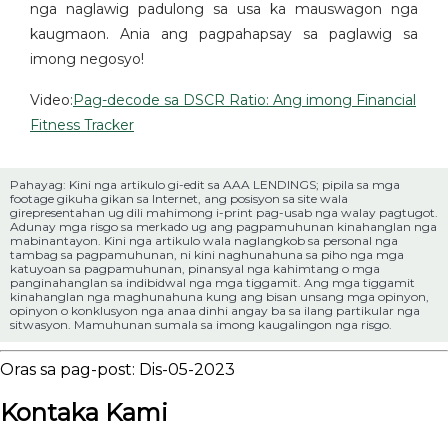
nga naglawig padulong sa usa ka mauswagon nga
kaugmaon. Ania ang pagpahapsay sa paglawig sa
imong negosyo!
Video:
Pag-decode sa DSCR Ratio: Ang imong Financial
Fitness Tracker
Pahayag: Kini nga artikulo gi-edit sa AAA LENDINGS; pipila sa mga
footage gikuha gikan sa Internet, ang posisyon sa site wala
girepresentahan ug dili mahimong i-print pag-usab nga walay pagtugot.
Adunay mga risgo sa merkado ug ang pagpamuhunan kinahanglan nga
mabinantayon. Kini nga artikulo wala naglangkob sa personal nga
tambag sa pagpamuhunan, ni kini naghunahuna sa piho nga mga
katuyoan sa pagpamuhunan, pinansyal nga kahimtang o mga
panginahanglan sa indibidwal nga mga tiggamit. Ang mga tiggamit
kinahanglan nga maghunahuna kung ang bisan unsang mga opinyon,
opinyon o konklusyon nga anaa dinhi angay ba sa ilang partikular nga
sitwasyon. Mamuhunan sumala sa imong kaugalingon nga risgo.
Oras sa pag-post: Dis-05-2023
Kontaka Kami