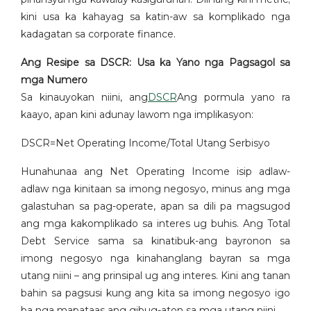
kini usa ka kahayag sa katin-aw sa komplikado nga
kadagatan sa corporate finance.
Ang Resipe sa DSCR: Usa ka Yano nga Pagsagol sa
mga Numero
Sa kinauyokan niini, ang
DSCR
Ang pormula yano ra
kaayo, apan kini adunay lawom nga implikasyon:
DSCR=Net Operating Income/Total Utang Serbisyo​
Hunahunaa ang Net Operating Income isip adlaw-
adlaw nga kinitaan sa imong negosyo, minus ang mga
galastuhan sa pag-operate, apan sa dili pa magsugod
ang mga kakomplikado sa interes ug buhis. Ang Total
Debt Service sama sa kinatibuk-ang bayronon sa
imong negosyo nga kinahanglang bayran sa mga
utang niini – ang prinsipal ug ang interes. Kini ang tanan
bahin sa pagsusi kung ang kita sa imong negosyo igo
ba nga mapataas ang gibug-aton sa mga utang niini.