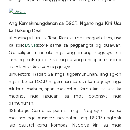
Ang Kamahinungdanon sa DSCR: Ngano nga Kini Usa
ka Dakong Deal
Lending's Litmus Test: Para sa mga nagpahulam, usa
ka solid
DSCR
score sama sa pagpangita og bulawan.
Gipasaligan niini sila nga ang imong negosyo dili
lamang maka-juggle sa mga utang niini apan mahimo
usab kini sa kasayon ​​ug grasya.
Investors' Radar: Sa mga tigpamuhunan, ang lig-on
nga ratio sa DSCR nagtimaan sa usa ka negosyo nga
dili lang mabuhi, apan molambo. Sama kini sa usa ka
magnet nga nagdani sa mga potensyal nga
pamuhunan.
Strategic Compass para sa mga Negosyo: Para sa
maalam nga business navigator, ang DSCR naglihok
isip estratehikong kompas. Naggiya kini sa mga