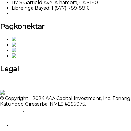
117 S Garfield Ave, Alhambra, CA 91801
Libre nga Bayad: 1 (877) 789-8816
Email: marketing@aaalendings.com
Pagkonektar
Legal
Patakaran sa Pagkapribado
Mga Reklamo sa Texas
Paglisensya
© Copyright - 2024 AAA Capital Investment, Inc. Tanang
Katungod Gireserba. NMLS #295075.
Gipili nga mga
Produkto
,
Sitemap
Feedback: clientsupport@aaalendings.com