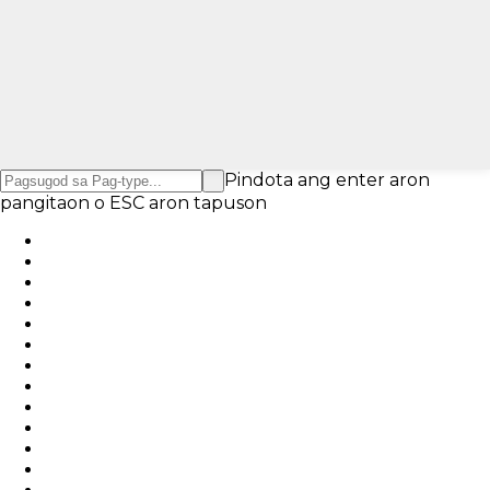
Pindota ang enter aron
pangitaon o ESC aron tapuson
English
English
Chinese
Chinese
French
German
Portuguese
Spanish
Russian
Japanese
Korean
Arabic