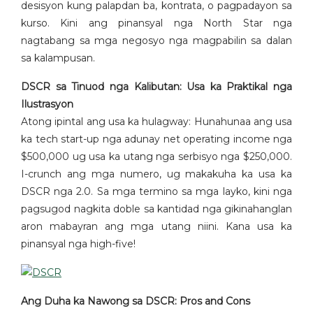
desisyon kung palapdan ba, kontrata, o pagpadayon sa
kurso. Kini ang pinansyal nga North Star nga
nagtabang sa mga negosyo nga magpabilin sa dalan
sa kalampusan.
DSCR sa Tinuod nga Kalibutan: Usa ka Praktikal nga
Ilustrasyon
Atong ipintal ang usa ka hulagway: Hunahunaa ang usa
ka tech start-up nga adunay net operating income nga
$500,000 ug usa ka utang nga serbisyo nga $250,000.
I-crunch ang mga numero, ug makakuha ka usa ka
DSCR nga 2.0. Sa mga termino sa mga layko, kini nga
pagsugod nagkita doble sa kantidad nga gikinahanglan
aron mabayran ang mga utang niini. Kana usa ka
pinansyal nga high-five!
Ang Duha ka Nawong sa DSCR: Pros and Cons