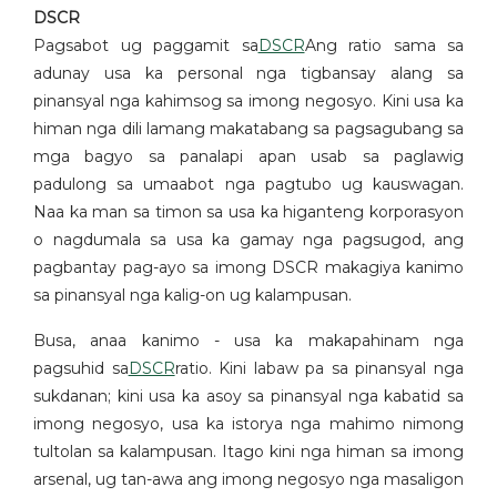
DSCR
Pagsabot ug paggamit sa
DSCR
Ang ratio sama sa
adunay usa ka personal nga tigbansay alang sa
pinansyal nga kahimsog sa imong negosyo. Kini usa ka
himan nga dili lamang makatabang sa pagsagubang sa
mga bagyo sa panalapi apan usab sa paglawig
padulong sa umaabot nga pagtubo ug kauswagan.
Naa ka man sa timon sa usa ka higanteng korporasyon
o nagdumala sa usa ka gamay nga pagsugod, ang
pagbantay pag-ayo sa imong DSCR makagiya kanimo
sa pinansyal nga kalig-on ug kalampusan.
Busa, anaa kanimo - usa ka makapahinam nga
pagsuhid sa
DSCR
ratio. Kini labaw pa sa pinansyal nga
sukdanan; kini usa ka asoy sa pinansyal nga kabatid sa
imong negosyo, usa ka istorya nga mahimo nimong
tultolan sa kalampusan. Itago kini nga himan sa imong
arsenal, ug tan-awa ang imong negosyo nga masaligon