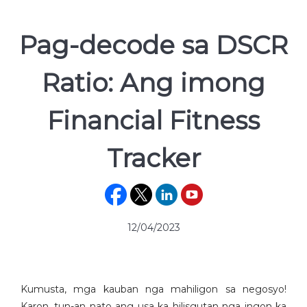
Pag-decode sa DSCR
Ratio: Ang imong
Financial Fitness
Tracker
12/04/2023
Kumusta, mga kauban nga mahiligon sa negosyo!
Karon, tun-an nato ang usa ka hilisgutan nga ingon ka