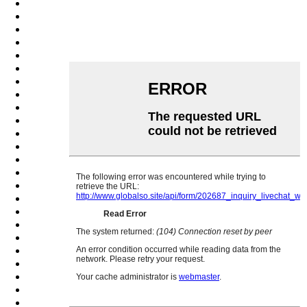
Slovak
Slovenian
Somali
Samoan
Scots Gaelic
Shona
Sindhi
Sundanese
Swahili
Tajik
Tamil
Telugu
Thai
Ukrainian
Urdu
Uzbek
Vietnamese
Welsh
Xhosa
Yiddish
Yoruba
Zulu
Kinyarwanda
Tatar