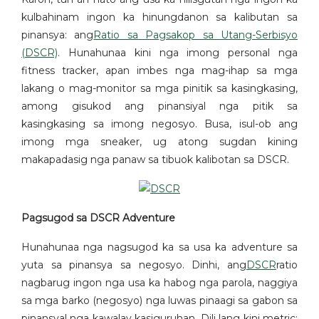
kulbahinam ingon ka hinungdanon sa kalibutan sa
pinansya: ang
Ratio sa Pagsakop sa Utang-Serbisyo
(DSCR)
. Hunahunaa kini nga imong personal nga
fitness tracker, apan imbes nga mag-ihap sa mga
lakang o mag-monitor sa mga pinitik sa kasingkasing,
among gisukod ang pinansiyal nga pitik sa
kasingkasing sa imong negosyo. Busa, isul-ob ang
imong mga sneaker, ug atong sugdan kining
makapadasig nga panaw sa tibuok kalibotan sa DSCR.
Pagsugod sa DSCR Adventure
Hunahunaa nga nagsugod ka sa usa ka adventure sa
yuta sa pinansya sa negosyo. Dinhi, ang
DSCR
ratio
nagbarug ingon nga usa ka habog nga parola, naggiya
sa mga barko (negosyo) nga luwas pinaagi sa gabon sa
pinansyal nga kawalay kasiguruhan. Dili lang kini metric;