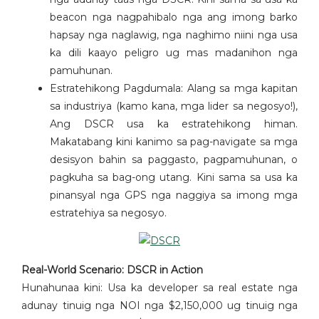
beacon nga nagpahibalo nga ang imong barko
hapsay nga naglawig, nga naghimo niini nga usa
ka dili kaayo peligro ug mas madanihon nga
pamuhunan.
Estratehikong Pagdumala: Alang sa mga kapitan
sa industriya (kamo kana, mga lider sa negosyo!),
Ang DSCR usa ka estratehikong himan.
Makatabang kini kanimo sa pag-navigate sa mga
desisyon bahin sa paggasto, pagpamuhunan, o
pagkuha sa bag-ong utang. Kini sama sa usa ka
pinansyal nga GPS nga naggiya sa imong mga
estratehiya sa negosyo.
Real-World Scenario: DSCR in Action
Hunahunaa kini: Usa ka developer sa real estate nga
adunay tinuig nga NOI nga $2,150,000 ug tinuig nga