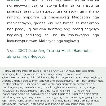
numero—kini usa ka istorya bahin sa kahimsog sa
pinansyal sa imong negosyo, usa ka asoy nga mahimo
nimong maporma ug mapauswag. Magpabilin nga
mabinantayon, gamita kini nga himan sa maalamon
nga paagi, ug tan-awa samtang ang imong negosyo
naglawig padulong sa usa ka mauswagon nga
kapunawpunawan. Malipayon nga paglawig!
Video:
DSCR Ratio: Ang Financial Health Barometer
alang sa mga Negosyo
Pahayag: Kini nga artikulo gi-edit sa AAA LENDINGS; pipila sa mga
footage gikuha gikan sa Internet, ang posisyon sa site wala
girepresentahan ug dili mahimong i-print pag-usab nga walay pagtugot.
Adunay mga risgo sa merkado ug ang pagpamuhunan kinahanglan nga
mabinantayon. Kini nga artikulo wala naglangkob sa personal nga
tambag sa pagpamuhunan, ni kini naghunahuna sa piho nga mga
katuyoan sa pagpamuhunan, pinansyal nga kahimtang o mga
panginahanglan sa indibidwal nga mga tiggamit. Ang mga tiggamit
kinahanglan nga maghunahuna kung ang bisan unsang mga opinyon,
opinyon o konklusyon nga anaa dinhi angay ba sa ilang partikular nga
sitwasyon. Mamuhunan sumala sa imong kaugalingon nga risgo.