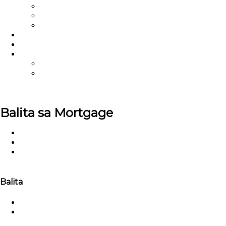
Mga video
Balita sa Mortgage
Mga pahibalo
Mahimong Atong Kasosyo
Mga FAQ
Kontaka Kami
Account Executive
Mahitungod Kanato
TPO Portal
U.S.
Balita sa Mortgage
Balay
Balita
DSCR Ratio: Ang Financial Health Barometer alang
sa mga Negosyo
Balita
Balita sa Kompanya
Balita sa Industriya