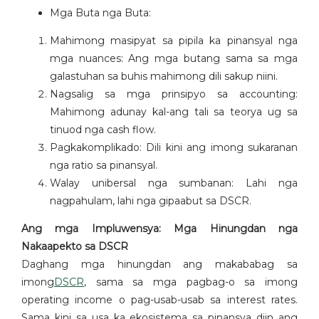
Mga Buta nga Buta:
Mahimong masipyat sa pipila ka pinansyal nga
mga nuances: Ang mga butang sama sa mga
galastuhan sa buhis mahimong dili sakup niini.
Nagsalig sa mga prinsipyo sa accounting:
Mahimong adunay kal-ang tali sa teorya ug sa
tinuod nga cash flow.
Pagkakomplikado: Dili kini ang imong sukaranan
nga ratio sa pinansyal.
Walay unibersal nga sumbanan: Lahi nga
nagpahulam, lahi nga gipaabut sa DSCR.
Ang mga Impluwensya: Mga Hinungdan nga
Nakaapekto sa DSCR
Daghang mga hinungdan ang makababag sa
imong
DSCR
, sama sa mga pagbag-o sa imong
operating income o pag-usab-usab sa interest rates.
Sama kini sa usa ka ekosistema sa pinansya diin ang