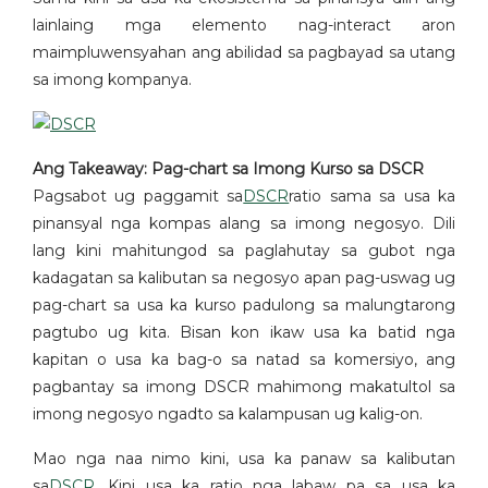
lainlaing mga elemento nag-interact aron
maimpluwensyahan ang abilidad sa pagbayad sa utang
sa imong kompanya.
Ang Takeaway: Pag-chart sa Imong Kurso sa DSCR
Pagsabot ug paggamit sa
DSCR
ratio sama sa usa ka
pinansyal nga kompas alang sa imong negosyo. Dili
lang kini mahitungod sa paglahutay sa gubot nga
kadagatan sa kalibutan sa negosyo apan pag-uswag ug
pag-chart sa usa ka kurso padulong sa malungtarong
pagtubo ug kita. Bisan kon ikaw usa ka batid nga
kapitan o usa ka bag-o sa natad sa komersiyo, ang
pagbantay sa imong DSCR mahimong makatultol sa
imong negosyo ngadto sa kalampusan ug kalig-on.
Mao nga naa nimo kini, usa ka panaw sa kalibutan
sa
DSCR
. Kini usa ka ratio nga labaw pa sa usa ka