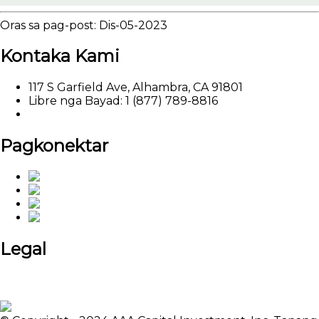
Oras sa pag-post: Dis-05-2023
Kontaka Kami
117 S Garfield Ave, Alhambra, CA 91801
Libre nga Bayad: 1 (877) 789-8816
Email: marketing@aaalendings.com
Pagkonektar
Legal
Patakaran sa Pagkapribado
Mga Reklamo sa Texas
Paglisensya