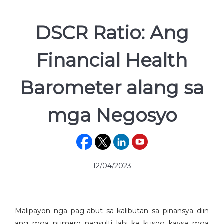
DSCR Ratio: Ang
Financial Health
Barometer alang sa
mga Negosyo
12/04/2023
Malipayon nga pag-abut sa kalibutan sa pinansya diin
ang mga numero nagsulti labi ka kusog kaysa mga