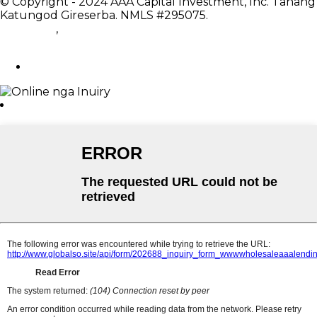
© Copyright - 2024 AAA Capital Investment, Inc. Tanang
Katungod Gireserba. NMLS #295075.
Gipili nga mga
Produkto
,
Sitemap
Feedback: clientsupport@aaalendings.com
Ipadala ang Email
x