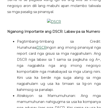
negosyo aron dili lang mabuhi apan molambo taliwala
sa mga pasalig sa pinansyal.
Nganong Importante ang DSCR: Labaw pa sa Numero
Pagtimbang-timbang sa Credit:
Hunahunaa
DSCR
ingon ang imong pinansyal nga
report card nga gisusi sa mga nagpahulam. Ang
DSCR nga labaw sa 1 sama sa pagkuha og A+,
nga nagpakita nga ang imong negosyo
komportable nga makabayad sa mga utang niini.
Kini usa ka berde nga suga alang sa mga
nagpahulam ug usa ka timaan sa lig-on nga
kahimsog sa panalapi.
Atraksyon sa Mamumuhunan: Ang mga
mamumuhunan nahigugma sa usa ka kompanya
nga adunay taas nga DSCR. Kini sama sa usa ka