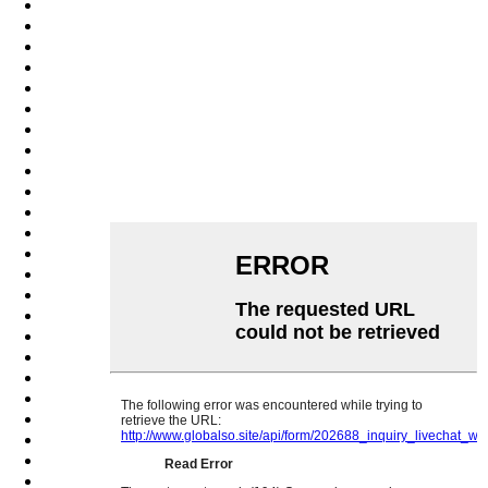
Pashto
Persian
Punjabi
Serbian
Sesotho
Sinhala
Slovak
Slovenian
Somali
Samoan
Scots Gaelic
Shona
Sindhi
Sundanese
Swahili
Tajik
Tamil
Telugu
Thai
Ukrainian
Urdu
Uzbek
Vietnamese
Welsh