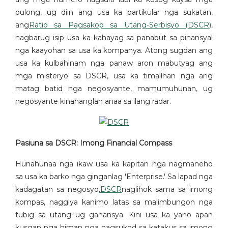
pulong, ug diin ang usa ka partikular nga sukatan,
ang
Ratio sa Pagsakop sa Utang-Serbisyo (DSCR)
,
nagbarug isip usa ka kahayag sa panabut sa pinansyal
nga kaayohan sa usa ka kompanya. Atong sugdan ang
usa ka kulbahinam nga panaw aron mabutyag ang
mga misteryo sa DSCR, usa ka timailhan nga ang
matag batid nga negosyante, mamumuhunan, ug
negosyante kinahanglan anaa sa ilang radar.
Pasiuna sa DSCR: Imong Financial Compass
Hunahunaa nga ikaw usa ka kapitan nga nagmaneho
sa usa ka barko nga ginganlag 'Enterprise.' Sa lapad nga
kadagatan sa negosyo,
DSCR
naglihok sama sa imong
kompas, naggiya kanimo latas sa malimbungon nga
tubig sa utang ug ganansya. Kini usa ka yano apan
kusgan nga himan nga nagsukod sa katakus sa imong