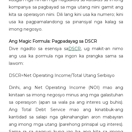
kompanya sa pagbayad sa mga utang niini gamit ang
kita sa operasyon niini. Dili lang kini usa ka numero; kini
usa ka pagpamalandong sa pinansyal nga kalag sa
imong negosyo.
Ang Magic Formula: Pagpadayag sa DSCR
Dive ngadto sa esensya sa
DSCR
, ug makit-an nimo
ang usa ka pormula nga ingon ka prangka sama sa
lawom:
DSCR=Net Operating Income/Total Utang Serbisyo​
Dinhi, ang Net Operating Income (NOI) mao ang
kinitaan sa imong negosyo minus ang mga galastuhan
sa operasyon (apan sa wala pa ang interes ug buhis).
Ang Total Debt Service mao ang kinatibuk-ang
kantidad sa salapi nga gikinahanglan aron mabayran
ang imong mga utang (parehong prinsipal ug interes).
Sama ra sa pagsusi kung igo ba ang kita sa imong