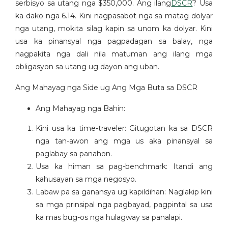
serbisyo sa utang nga $350,000. Ang ilang
DSCR
? Usa
ka dako nga 6.14. Kini nagpasabot nga sa matag dolyar
nga utang, mokita silag kapin sa unom ka dolyar. Kini
usa ka pinansyal nga pagpadagan sa balay, nga
nagpakita nga dali nila matuman ang ilang mga
obligasyon sa utang ug dayon ang uban.
Ang Mahayag nga Side ug Ang Mga Buta sa DSCR
Ang Mahayag nga Bahin:
Kini usa ka time-traveler: Gitugotan ka sa DSCR
nga tan-awon ang mga us aka pinansyal sa
paglabay sa panahon.
Usa ka himan sa pag-benchmark: Itandi ang
kahusayan sa mga negosyo.
Labaw pa sa ganansya ug kapildihan: Naglakip kini
sa mga prinsipal nga pagbayad, pagpintal sa usa
ka mas bug-os nga hulagway sa panalapi.