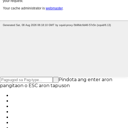
Pindota ang enter aron
pangitaon o ESC aron tapuson
English
English
Chinese
Chinese
French
German